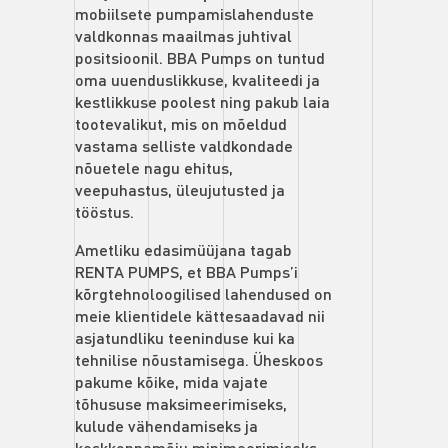
mobiilsete pumpamislahenduste
valdkonnas maailmas juhtival
positsioonil. BBA Pumps on tuntud
oma uuenduslikkuse, kvaliteedi ja
kestlikkuse poolest ning pakub laia
tootevalikut, mis on mõeldud
vastama selliste valdkondade
nõuetele nagu ehitus,
veepuhastus, üleujutusted ja
tööstus.
Ametliku edasimüüjana tagab
RENTA PUMPS, et BBA Pumps’i
kõrgtehnoloogilised lahendused on
meie klientidele kättesaadavad nii
asjatundliku teeninduse kui ka
tehnilise nõustamisega. Üheskoos
pakume kõike, mida vajate
tõhususe maksimeerimiseks,
kulude vähendamiseks ja
keskkonnamõju minimeerimiseks.