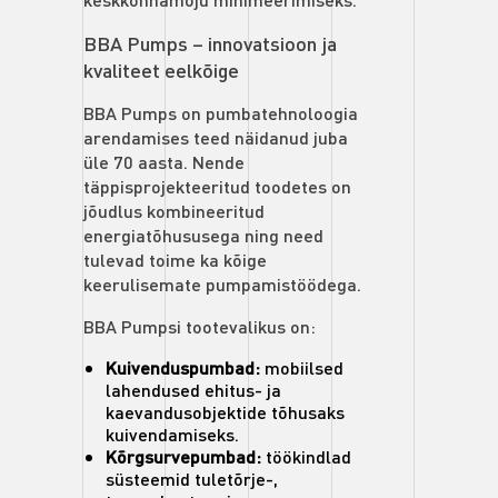
BBA Pumps – innovatsioon ja
kvaliteet eelkõige
BBA Pumps on pumbatehnoloogia
arendamises teed näidanud juba
üle 70 aasta. Nende
täppisprojekteeritud toodetes on
jõudlus kombineeritud
energiatõhususega ning need
tulevad toime ka kõige
keerulisemate pumpamistöödega.
BBA Pumpsi tootevalikus on:
Kuivenduspumbad:
mobiilsed
lahendused ehitus- ja
kaevandusobjektide tõhusaks
kuivendamiseks.
Kõrgsurvepumbad:
töökindlad
süsteemid tuletõrje-,