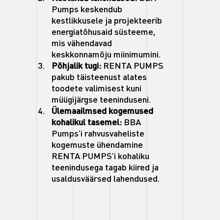
Pumps keskendub
kestlikkusele ja projekteerib
energiatõhusaid süsteeme,
mis vähendavad
keskkonnamõju miinimumini.
Põhjalik tugi:
RENTA PUMPS
pakub täisteenust alates
toodete valimisest kuni
müügijärgse teeninduseni.
Ülemaailmsed kogemused
kohalikul tasemel:
BBA
Pumps’i rahvusvaheliste
kogemuste ühendamine
RENTA PUMPS’i kohaliku
teenindusega tagab kiired ja
usaldusväärsed lahendused.