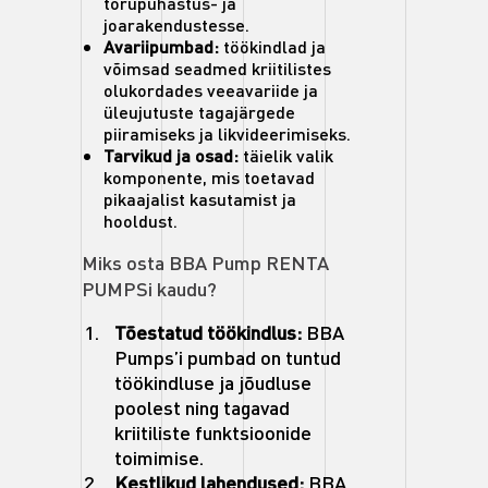
torupuhastus- ja
joarakendustesse.
Avariipumbad:
töökindlad ja
võimsad seadmed kriitilistes
olukordades veeavariide ja
üleujutuste tagajärgede
piiramiseks ja likvideerimiseks.
Tarvikud ja osad:
täielik valik
komponente, mis toetavad
pikaajalist kasutamist ja
hooldust.
Miks osta BBA Pump RENTA
PUMPSi kaudu?
Tõestatud töökindlus:
BBA
Pumps’i pumbad on tuntud
töökindluse ja jõudluse
poolest ning tagavad
kriitiliste funktsioonide
toimimise.
Kestlikud lahendused:
BBA