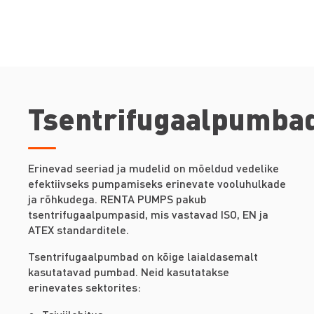
Tsentrifugaalpumba
Erinevad seeriad ja mudelid on mõeldud vedelike
efektiivseks pumpamiseks erinevate vooluhulkade
ja rõhkudega. RENTA PUMPS pakub
tsentrifugaalpumpasid, mis vastavad ISO, EN ja
ATEX standarditele.
Tsentrifugaalpumbad on kõige laialdasemalt
kasutatavad pumbad. Neid kasutatakse
erinevates sektorites: