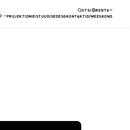
OTSI
RENTA
D
PROJEKTID
MEIST
UUDISED
ESG
KONTAKTID/MEESKOND