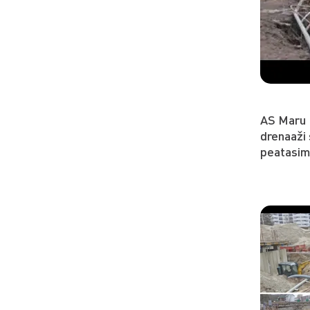
AS Maru E
drenaaži 
peatasim