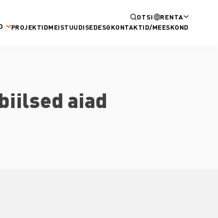
OTSI
RENTA
D
PROJEKTID
MEIST
UUDISED
ESG
KONTAKTID/MEESKOND
iilsed aiad