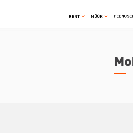
TEENUSE
RENT
MÜÜK
Mob